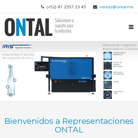
(+52) 81 2557 23 45
ventas@ontal.mx
Módulos de inspección
disponibles en Evolutio
______________________
Contenedores
Especialista en soluciones
asimétricos
de inspección de vidrio.
Lector de
número
del molde
Inspección
de grabado
Estrés
Inspección
final
Bienvenidos a Representaciones
ONTAL