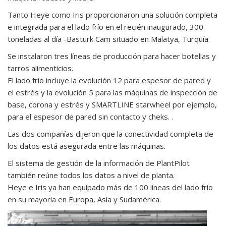
Tanto
Heye
como
Iris
proporcionaron
una
solución
completa
e
integrada
para
el
lado
frío
en
el
recién
inaugurado
, 300
toneladas
al
día
-
Basturk
Cam
situado
en
Malatya,
Turquía.
Se
instalaron
tres
líneas
de
producción
para
hacer
botellas
y
tarros
alimenticios.
El
lado
frío
incluye
la
evolución
12
para
espesor de pared
y
el
estrés
y
la
evolución
5
para
las
máquinas
de
inspección
de
base,
corona
y
estrés
y
SMARTLINE
starwheel
por
ejemplo,
para
el
espesor
de
pared
sin
contacto
y
cheks.
.
Las
dos
compañías
dijeron
que
la
conectividad
completa
de
los
datos
está
asegurada
entre
las
máquinas.
El
sistema
de
gestión
de
la
información
de
PlantPilot
también
reúne
todos
los
datos
a
nivel
de
planta.
Heye
e
Iris
ya
han
equipado
más
de
100
líneas
del lado
frío
en
su
mayoría
en
Europa,
Asia
y
Sudamérica.