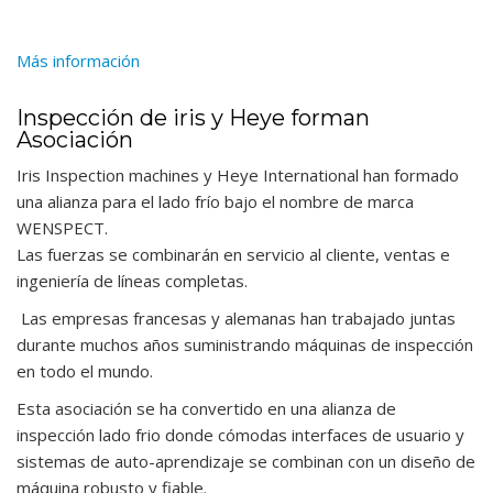
Más información
Inspección de iris y Heye forman
Asociación
Iris
Inspection
machines
y
Heye
International
han
formado
una
alianza
para el lado frío
bajo
el
nombre
de
marca
WENSPECT.
Las
fuerzas
se
combinarán
en
servicio
al
cliente,
ventas
e
ingeniería
de
líneas
completas.
Las
empresas
francesas
y
alemanas
han
trabajado
juntas
durante
muchos
años
suministrando
máquinas
de
inspección
en
todo
el
mundo.
Esta
asociación
se
ha
convertido
en
una
alianza
de
inspección lado frio
donde
cómodas
interfaces
de
usuario
y
sistemas
de
auto-aprendizaje
se
combinan
con
un
diseño
de
máquina
robusto
y
fiable.